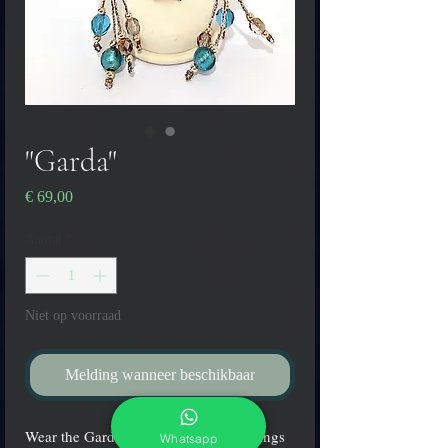
"Garda"
Prijs
€ 69,00
Aantal
*
Niet op voorraad
Melding wanneer beschikbaar
Wear the Garda Lake colors with earrings
Whatsapp